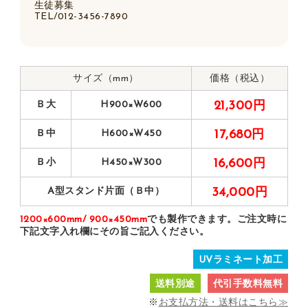
生徒募集
TEL/012-3456-7890
サイズ（mm）
価格（税込）
Ｂ大
H900×W600
21,300円
Ｂ中
H600×W450
17,680円
Ｂ小
H450×W300
16,600円
A型スタンド片面（Ｂ中）
34,000円
1200×600mm/ 900×450mm
でも製作できます。ご注文時に
下記文字入れ欄にその旨ご記入ください。
UVラミネート加工
送料別途
代引手数料無料
※
お支払方法・送料はこちら≫