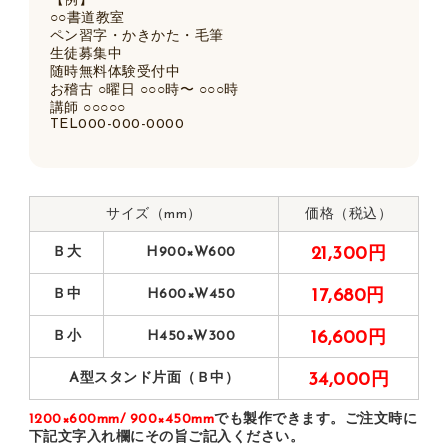
【例】
○○書道教室
ペン習字・かきかた・毛筆
生徒募集中
随時無料体験受付中
お稽古 ○曜日 ○○○時〜 ○○○時
講師 ○○○○○
TEL000-000-0000
サイズ（mm）
価格（税込）
Ｂ大
H900×W600
21,300円
Ｂ中
H600×W450
17,680円
Ｂ小
H450×W300
16,600円
A型スタンド片面（Ｂ中）
34,000円
1200×600mm/ 900×450mm
でも製作できます。ご注文時に
下記文字入れ欄にその旨ご記入ください。