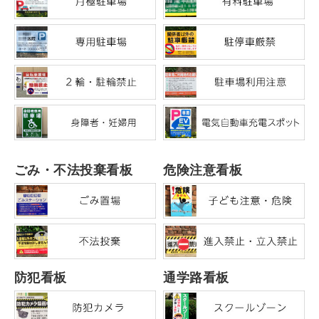
ごみ・不法投棄看板
危険注意看板
防犯看板
通学路看板