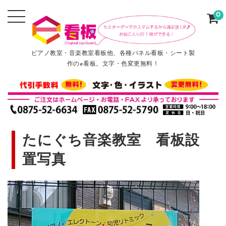
0
ピアノ教室・音楽教室看板他、各種パネル看板・シート製
作のe看板。文字・色変更無料！
たにぐち音楽教室 看板設
置写真