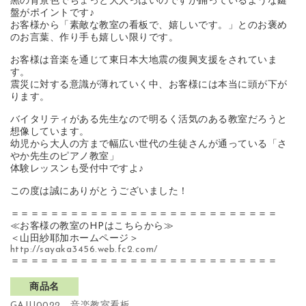
黒の背景色でちょっと大人っぽいのですが踊っているような鍵
盤がポイントです♪
お客様から「素敵な教室の看板で、嬉しいです。」とのお褒め
のお言葉、作り手も嬉しい限りです。
お客様は音楽を通じて東日本大地震の復興支援をされていま
す。
震災に対する意識が薄れていく中、お客様には本当に頭が下が
ります。
バイタリティがある先生なので明るく活気のある教室だろうと
想像しています。
幼児から大人の方まで幅広い世代の生徒さんが通っている「さ
やか先生のピアノ教室」
体験レッスンも受付中ですよ♪
この度は誠にありがとうございました！
＝＝＝＝＝＝＝＝＝＝＝＝＝＝＝＝＝＝＝＝＝＝＝＝＝＝＝
≪お客様の教室のHPはこちらから≫
＜山田紗耶加ホームページ＞
http://sayaka3456.web.fc2.com/
＝＝＝＝＝＝＝＝＝＝＝＝＝＝＝＝＝＝＝＝＝＝＝＝＝＝＝
商品名
GAJU0022 音楽教室看板