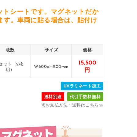
ットシートです。マグネットだか
ます。車両に貼る場合は、貼付け
枚数
サイズ
価格
15,500
1セット（2枚
W600×H200mm
組）
円
UVラミネート加工
送料別途
代引手数料無料
※
お支払方法・送料はこちら≫