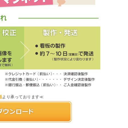
話
より承っております≪