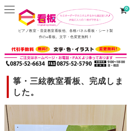
0
ピアノ教室・音楽教室看板他、各種パネル看板・シート製
作のe看板。文字・色変更無料！
箏・三絃教室看板、完成しま
した。