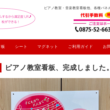
ピアノ教室・音楽教室看板他、各種パネ
看板
シート
マグネット
ご利用ガイド
お
ピアノ教室看板、完成しました