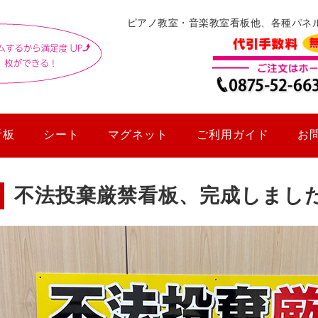
ピアノ教室・音楽教室看板他、各種パネ
看板
シート
マグネット
ご利用ガイド
お
不法投棄厳禁看板、完成しまし