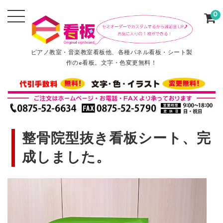
0
ピアノ教室・音楽教室看板他、各種パネル看板・シート製
作のe看板。文字・色変更無料！
整骨院型抜き看板シート、完
成しました。