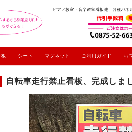
ピアノ教室・音楽教室看板他、各種パネ
看板
シート
マグネット
ご利用ガイド
お
自転車走行禁止看板、完成しま