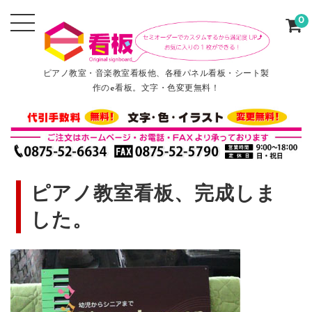
0
ピアノ教室・音楽教室看板他、各種パネル看板・シート製
作のe看板。文字・色変更無料！
ピアノ教室看板、完成しま
した。