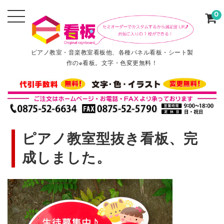
0
ピアノ教室・音楽教室看板他、各種パネル看板・シート製
作のe看板。文字・色変更無料！
ピアノ教室型抜き看板、完
成しました。