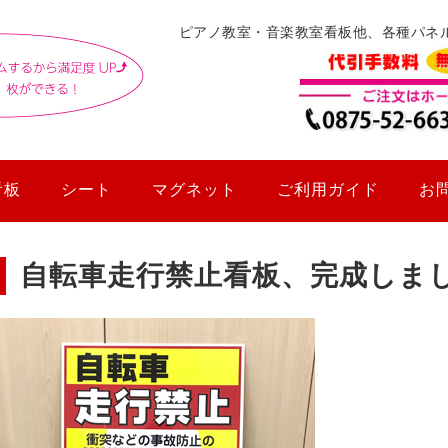
ピアノ教室・音楽教室看板他、各種パネ
看板
シート
マグネット
ご利用ガイド
お
自転車走行禁止看板、完成しま