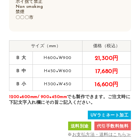
ポイ捨て禁止
Non smoking
禁煙
〇〇〇市
サイズ（mm）
価格（税込）
Ｂ 大
H600×W900
21,300円
Ｂ 中
H450×W600
17,680円
Ｂ 小
H300×W450
16,600円
1200×600mm/ 900×450mm
でも製作できます。ご注文時に
下記文字入れ欄にその旨ご記入ください。
UVラミネート加工
送料別途
代引手数料無料
※
お支払方法・送料はこちら≫