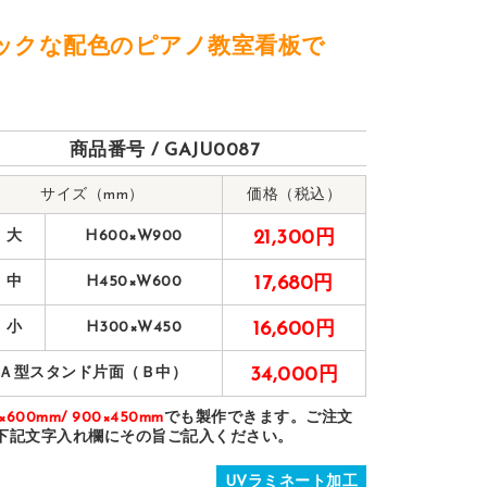
ックな配色のピアノ教室看板で
商品番号 / GAJU0087
サイズ（mm）
価格（税込）
 大
H600×W900
21,300円
 中
H450×W600
17,680円
 小
H300×W450
16,600円
Ａ型スタンド片面（Ｂ中）
34,000円
0×600mm/ 900×450mm
でも製作できます。ご注文
下記文字入れ欄にその旨ご記入ください。
UVラミネート加工