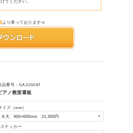
付けてください。
話
より承っております≪
商品番号：GAJU0087
ピアノ教室看板
サイズ（mm）
eステッカー