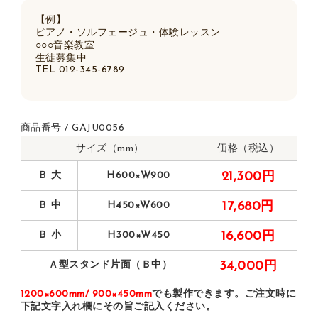
【例】
ピアノ・ソルフェージュ・体験レッスン
○○○音楽教室
生徒募集中
TEL 012-345-6789
商品番号 / GAJU0056
サイズ（mm）
価格（税込）
Ｂ 大
H600×W900
21,300円
Ｂ 中
H450×W600
17,680円
Ｂ 小
H300×W450
16,600円
Ａ型スタンド片面（Ｂ中）
34,000円
1200×600mm/ 900×450mm
でも製作できます。ご注文時に
下記文字入れ欄にその旨ご記入ください。