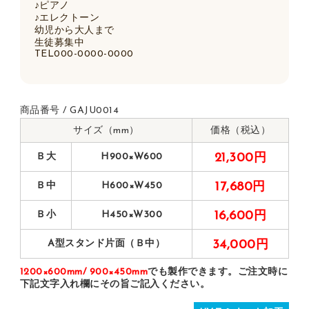
♪ピアノ
♪エレクトーン
幼児から大人まで
生徒募集中
TEL000-0000-0000
商品番号 / GAJU0014
サイズ（mm）
価格（税込）
Ｂ大
H900×W600
21,300円
Ｂ中
H600×W450
17,680円
Ｂ小
H450×W300
16,600円
A型スタンド片面（Ｂ中）
34,000円
1200×600mm/ 900×450mm
でも製作できます。ご注文時に
下記文字入れ欄にその旨ご記入ください。