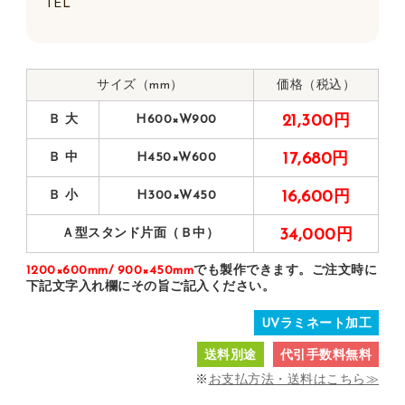
TEL
サイズ（mm）
価格（税込）
Ｂ 大
H600×W900
21,300円
Ｂ 中
H450×W600
17,680円
Ｂ 小
H300×W450
16,600円
Ａ型スタンド片面（Ｂ中）
34,000円
1200×600mm/ 900×450mm
でも製作できます。ご注文時に
下記文字入れ欄にその旨ご記入ください。
UVラミネート加工
送料別途
代引手数料無料
※
お支払方法・送料はこちら≫