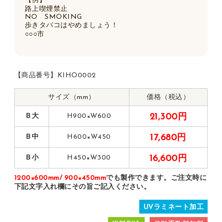
【例】
路上喫煙禁止
NO SMOKING
歩きタバコはやめましょう！
○○○市
【商品番号】KIHO0002
サイズ（mm）
価格（税込）
Ｂ大
H900×W600
21,300円
Ｂ中
H600×W450
17,680円
Ｂ小
H450×W300
16,600円
1200×600mm/ 900×450mm
でも製作できます。ご注文時に
下記文字入れ欄にその旨ご記入ください。
UVラミネート加工