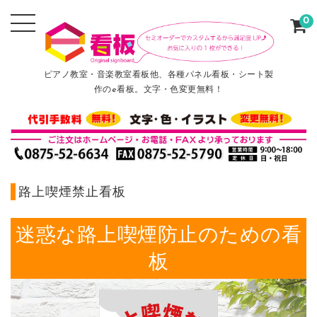
0
ピアノ教室・音楽教室看板他、各種パネル看板・シート製
作のe看板。文字・色変更無料！
路上喫煙禁止看板
迷惑な路上喫煙防止のための看
板