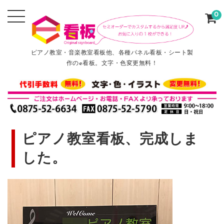
0
ピアノ教室・音楽教室看板他、各種パネル看板・シート製
作のe看板。文字・色変更無料！
ピアノ教室看板、完成しま
した。