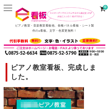
0
ピアノ教室・音楽教室看板他、各種パネル看板・シート製
作のe看板。文字・色変更無料！
ピアノ教室看板、完成しま
した。